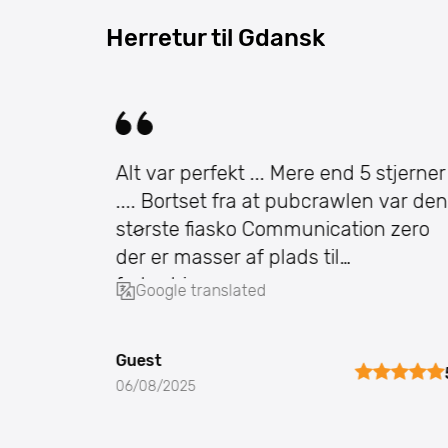
Herretur til Gdansk
Alt var perfekt ... Mere end 5 stjerner
et
.... Bortset fra at pubcrawlen var den
største fiasko Communication zero
der er masser af plads til
forbedringer.
Google translated
Guest
5
06/08/2025