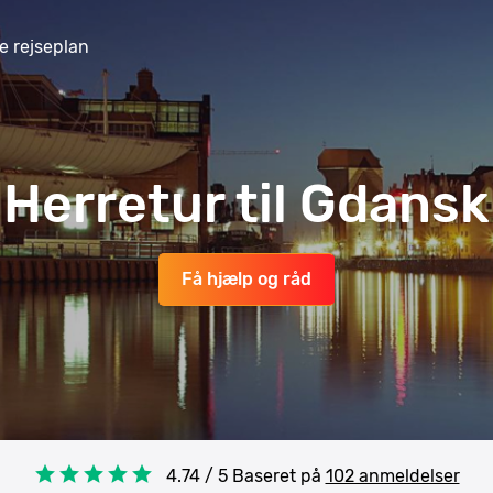
e rejseplan
Herretur til Gdansk
Få hjælp og råd
4.74 / 5 Baseret på
102 anmeldelser