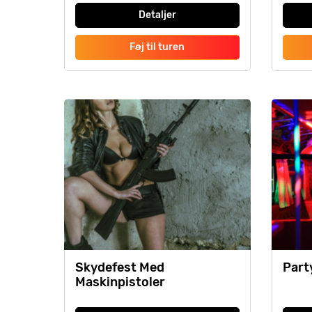
Detaljer
Føj til turen
Skydefest Med
Part
Maskinpistoler