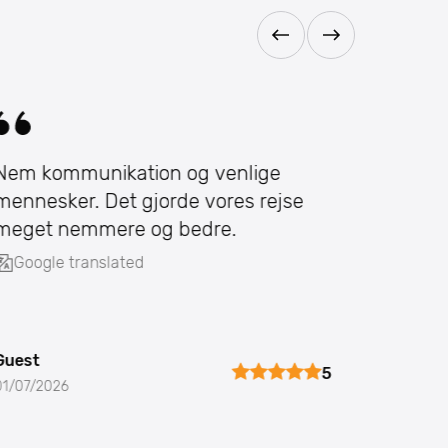
Nem kommunikation og venlige
Nem og
mennesker. Det gjorde vores rejse
Google
meget nemmere og bedre.
Google translated
Guest
Guest
5
01/07/2026
22/01/20