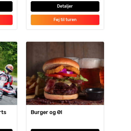
Detaljer
Føj til turen
rts
Burger og Øl