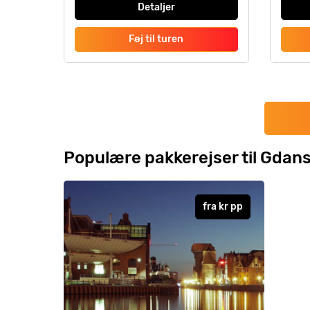
Detaljer
Føj til turen
Populære pakkerejser til Gdan
fra
kr
pp