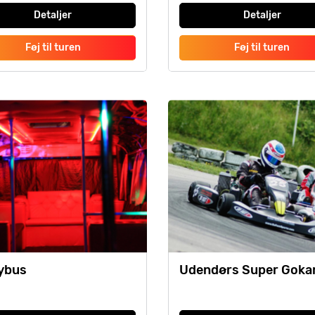
Detaljer
Detaljer
Føj til turen
Føj til turen
ybus
Udendørs Super Goka