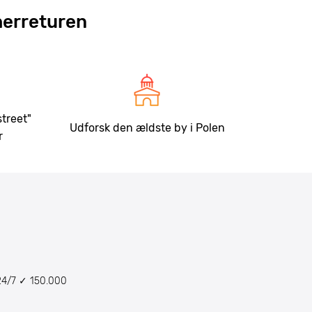
herreturen
treet"
Udforsk den ældste by i Polen
r
24/7 ✓ 150.000