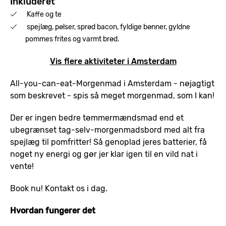
Inkluderet
Kaffe og te
spejlæg, pølser, sprød bacon, fyldige bønner, gyldne
pommes frites og varmt brød.
Vis flere aktiviteter i Amsterdam
All-you-can-eat-Morgenmad i Amsterdam - nøjagtigt
som beskrevet - spis så meget morgenmad, som I kan!
Der er ingen bedre tømmermændsmad end et
ubegrænset tag-selv-morgenmadsbord med alt fra
spejlæg til pomfritter! Så genoplad jeres batterier, få
noget ny energi og gør jer klar igen til en vild nat i
vente!
Book nu! Kontakt os i dag.
Hvordan fungerer det