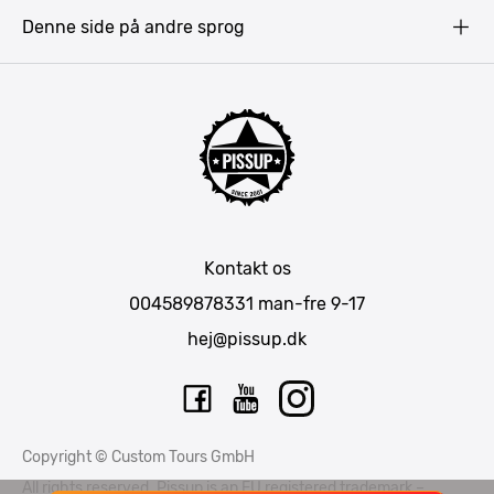
Prag
Denne side på andre sprog
Gdansk
Krakow
Warszawa
Bratislava
Amsterdam
Hamborg
München
Kontakt os
Berlin
004589878331
man-fre 9-17
Barcelona
hej@pissup.dk
Mallorca
Lissabon
Riga
Copyright © Custom Tours GmbH
Tallinn
All rights reserved. Pissup is an EU registered trademark –