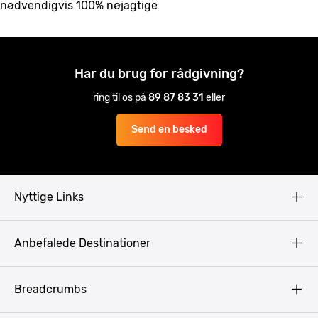
nødvendigvis 100% nøjagtige
Har du brug for rådgivning?
ring til os på
89 87 83 31
eller
Send en besked
Nyttige Links
Copyright
Anbefalede Destinationer
Fortrolighedspolitik
Vilkår
Budapest
Breadcrumbs
Pissup Blog
Bukarest