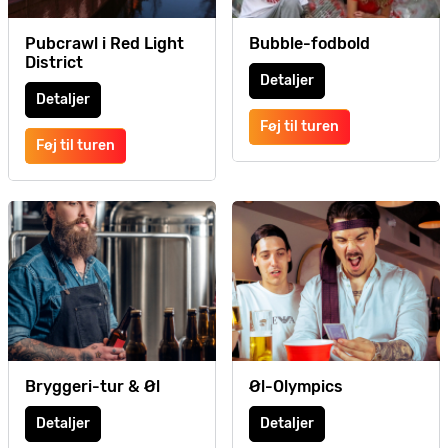
Pubcrawl i Red Light
Bubble-fodbold
District
Detaljer
Detaljer
Føj til turen
Føj til turen
Bryggeri-tur & Øl
Øl-Olympics
Detaljer
Detaljer