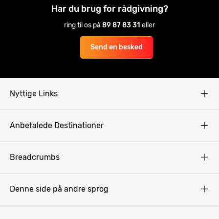
Har du brug for rådgivning?
ring til os på
89 87 83 31
eller
Send en besked
Nyttige Links
Copyright
Anbefalede Destinationer
Fortrolighedspolitik
Vilkår
Budapest
Breadcrumbs
Pissup Blog
Bukarest
Prag
Denne side på andre sprog
Gdansk
Krakow