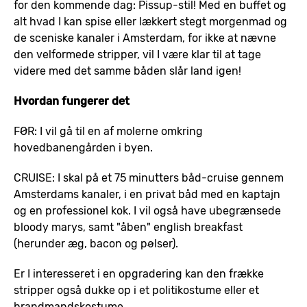
for den kommende dag: Pissup-stil! Med en buffet og
alt hvad I kan spise eller lækkert stegt morgenmad og
de sceniske kanaler i Amsterdam, for ikke at nævne
den velformede stripper, vil I være klar til at tage
videre med det samme båden slår land igen!
Hvordan fungerer det
FØR: I vil gå til en af molerne omkring
hovedbanengården i byen.
CRUISE: I skal på et 75 minutters båd-cruise gennem
Amsterdams kanaler, i en privat båd med en kaptajn
og en professionel kok. I vil også have ubegrænsede
bloody marys, samt "åben" english breakfast
(herunder æg, bacon og pølser).
Er I interesseret i en opgradering kan den frække
stripper også dukke op i et politikostume eller et
brandmandskostume.