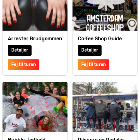
Arrester Brudgommen
Coffee Shop Guide
Detaljer
Detaljer
Føj til turen
Føj til turen
Bubble-fodbold
Pilsnere og Pedaler