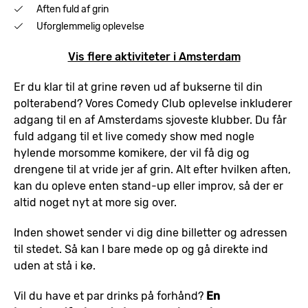
Aften fuld af grin
Uforglemmelig oplevelse
Vis flere aktiviteter i Amsterdam
Er du klar til at grine røven ud af bukserne til din
polterabend? Vores Comedy Club oplevelse inkluderer
adgang til en af Amsterdams sjoveste klubber. Du får
fuld adgang til et live comedy show med nogle
hylende morsomme komikere, der vil få dig og
drengene til at vride jer af grin. Alt efter hvilken aften,
kan du opleve enten stand-up eller improv, så der er
altid noget nyt at more sig over.
Inden showet sender vi dig dine billetter og adressen
til stedet. Så kan I bare møde op og gå direkte ind
uden at stå i kø.
Vil du have et par drinks på forhånd?
En