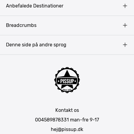
Copyright
Anbefalede Destinationer
Fortrolighedspolitik
Vilkår
Budapest
Breadcrumbs
Pissup Blog
Bukarest
Prag
Denne side på andre sprog
Gdansk
Krakow
Warszawa
Bratislava
Amsterdam
Hamborg
München
Kontakt os
Berlin
004589878331
man-fre 9-17
Barcelona
hej@pissup.dk