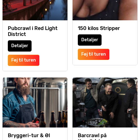
Pubcrawl i Red Light
150 kilos Stripper
District
Detaljer
Detaljer
Føj til turen
Føj til turen
Bryggeri-tur & Øl
Barcrawl på