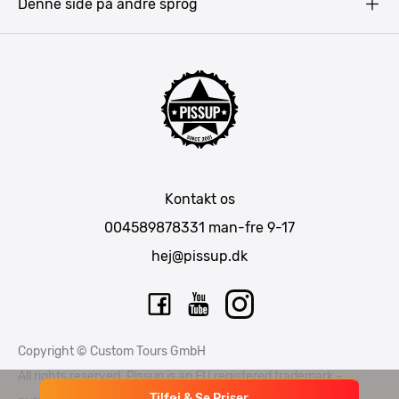
Denne side på andre sprog
Gdansk
Krakow
Warszawa
Bratislava
Amsterdam
Hamborg
München
Kontakt os
Berlin
004589878331
man-fre 9-17
Barcelona
hej@pissup.dk
Mallorca
Lissabon
Riga
Copyright © Custom Tours GmbH
Tallinn
All rights reserved. Pissup is an EU registered trademark –
Tilføj & Se Priser