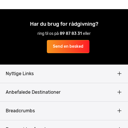
Har du brug for rådgivning?
ring til os på
89 87 83 31
eller
Send en besked
Nyttige Links
Copyright
Anbefalede Destinationer
Fortrolighedspolitik
Vilkår
Budapest
Breadcrumbs
Pissup Blog
Bukarest
Prag