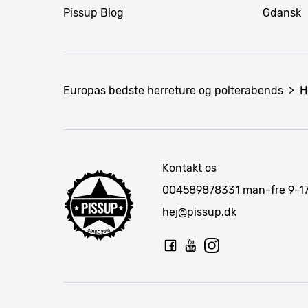
Pissup Blog
Gdansk
Europas bedste herreture og polterabends
>
H
Kontakt os
004589878331
man-fre 9-1
hej@pissup.dk