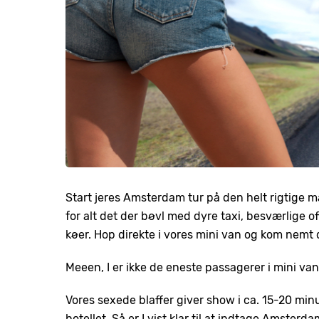
Start jeres Amsterdam tur på den helt rigtige måd
for alt det der bøvl med dyre taxi, besværlige 
køer. Hop direkte i vores mini van og kom nemt di
Meeen, I er ikke de eneste passagerer i mini va
Vores sexede blaffer giver show i ca. 15-20 minu
hotellet. Så er I vist klar til at indtage Amsterda