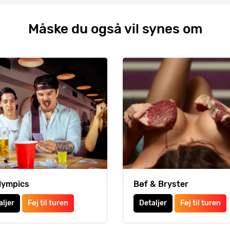
Måske du også vil synes om
lympics
Bøf & Bryster
aljer
Føj til turen
Detaljer
Føj til turen