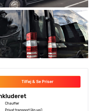
Tilføj & Se Priser
nkluderet
Chauffør
Privat transport (én vej)