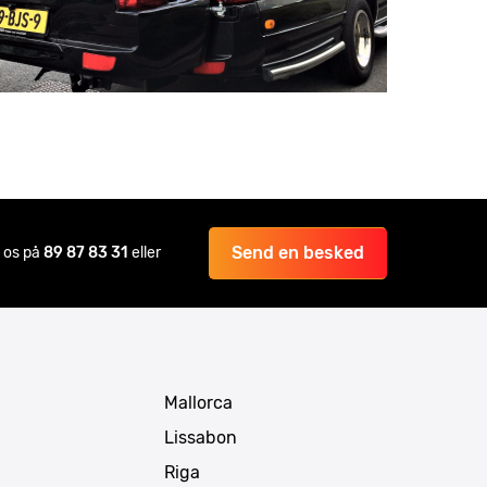
Send en besked
il os på
89 87 83 31
eller
Mallorca
Lissabon
Riga