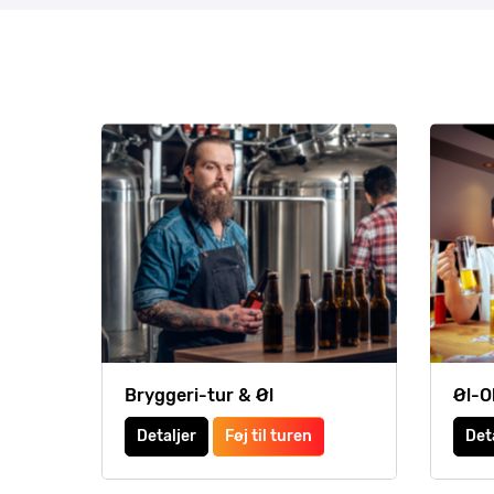
Bryggeri-tur & Øl
Øl-O
Detaljer
Føj til turen
Det