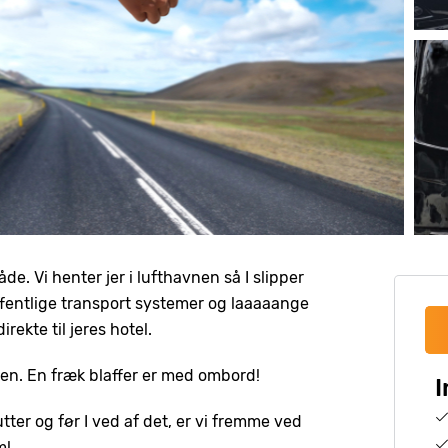
e. Vi henter jer i lufthavnen så I slipper
offentlige transport systemer og laaaaange
rekte til jeres hotel.
nen. En fræk blaffer er med ombord!
I
tter og før I ved af det, er vi fremme ved
m!