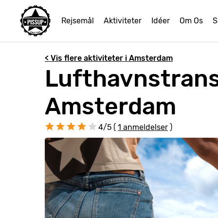
Rejsemål
Aktiviteter
Idéer
Om Os
S
< Vis flere aktiviteter i Amsterdam
Lufthavnstransp
Amsterdam
4/5 (
1 anmeldelser
)