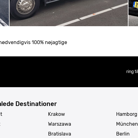
ke nødvendigvis 100% nøjagtige
ring t
lede Destinationer
t
Krakow
Hamborg
t
Warszawa
München
Bratislava
Berlin