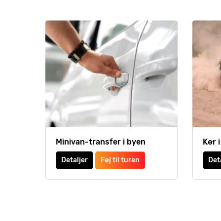
Minivan-transfer i byen
Kør 
Detaljer
Føj til turen
Det