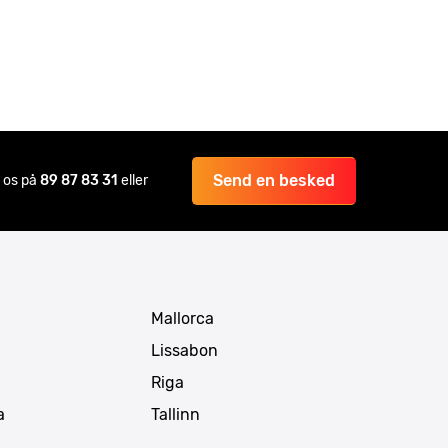
Send en besked
il os på
89 87 83 31
eller
Mallorca
Lissabon
Riga
a
Tallinn