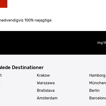
ke nødvendigvis 100% nøjagtige
ring t
lede Destinationer
t
Krakow
Hamborg
t
Warszawa
München
Bratislava
Berlin
Amsterdam
Barcelon