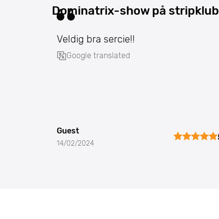
Dominatrix-show på stripklub 
Veldig bra sercie!!
Google translated
Guest
14/02/2024