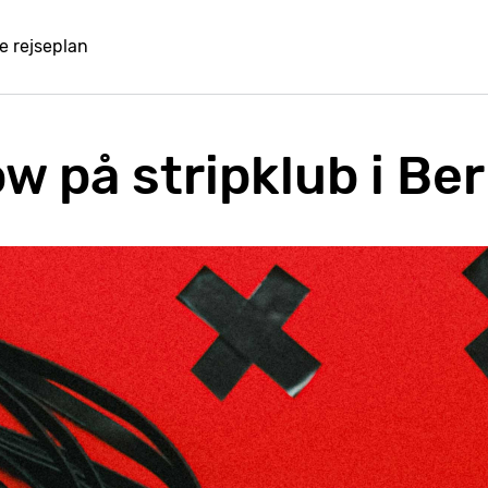
e rejseplan
 på stripklub i Ber