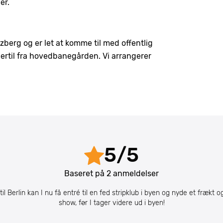
er.
uzberg og er let at komme til med offentlig
dertil fra hovedbanegården. Vi arrangerer
5
/
5
Baseret på
2
anmeldelser
til Berlin kan I nu få entré til en fed stripklub i byen og nyde et frækt o
show, før I tager videre ud i byen!