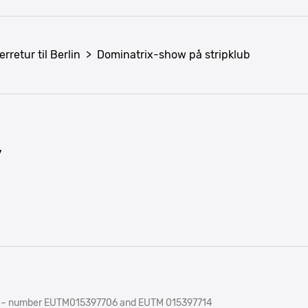
erretur til Berlin
>
Dominatrix-show på stripklub
7
emark – number EUTM015397706 and EUTM 015397714