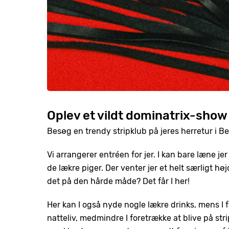
Oplev et vildt dominatrix-show i
Besøg en trendy stripklub på jeres herretur i Ber
Vi arrangerer entréen for jer. I kan bare læne j
de lækre piger. Der venter jer et helt særligt hø
det på den hårde måde? Det får I her!
Her kan I også nyde nogle lækre drinks, mens I få
natteliv, medmindre I foretrække at blive på str