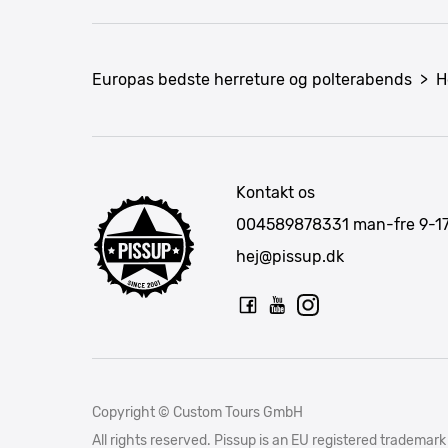
Europas bedste herreture og polterabends
>
H
Kontakt os
004589878331
man-fre 9-1
hej@pissup.dk
Copyright © Custom Tours GmbH
All rights reserved. Pissup is an EU registered trad