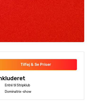
Tilføj & Se Priser
nkluderet
Entré til Stripklub
Dominatrix-show