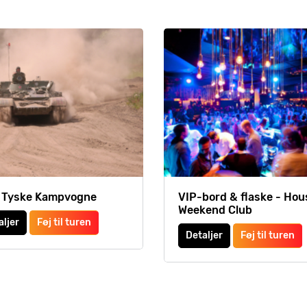
i Tyske Kampvogne
VIP-bord & flaske - Hou
Weekend Club
aljer
Føj til turen
Detaljer
Føj til turen