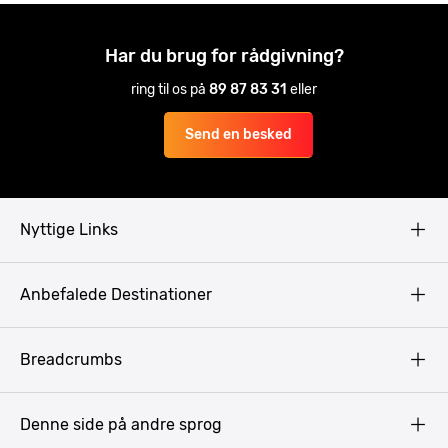
Har du brug for rådgivning?
ring til os på
89 87 83 31
eller
Send en besked
Nyttige Links
Copyright
Anbefalede Destinationer
Fortrolighedspolitik
Vilkår
Budapest
Breadcrumbs
Pissup Blog
Bukarest
Prag
Denne side på andre sprog
Gdansk