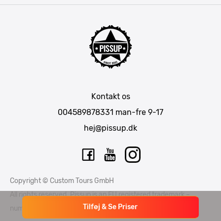
Krakow
Warszawa
Bratislava
Amsterdam
Hamborg
München
Kontakt os
Berlin
004589878331
man-fre 9-17
Barcelona
hej@pissup.dk
Mallorca
Lissabon
Riga
Copyright © Custom Tours GmbH
Tallinn
All rights reserved. Pissup is an EU registered trademark –
Tilføj & Se Priser
number EUTM015397706 and EUTM 015397714