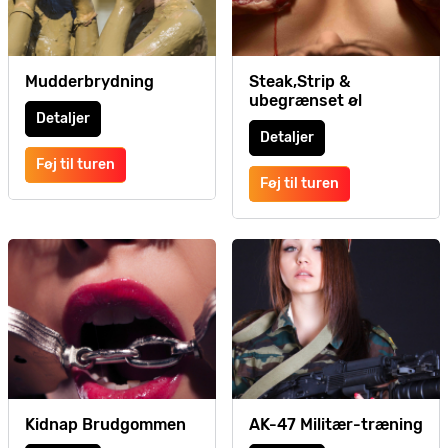
Mudderbrydning
Steak,Strip &
ubegrænset øl
Detaljer
Detaljer
Føj til turen
Føj til turen
Kidnap Brudgommen
AK-47 Militær-træning