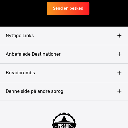
Send en besked
Nyttige Links
Copyright
Anbefalede Destinationer
Fortrolighedspolitik
Vilkår
Budapest
Breadcrumbs
Pissup Blog
Bukarest
Prag
Denne side på andre sprog
Gdansk
Krakow
Warszawa
Bratislava