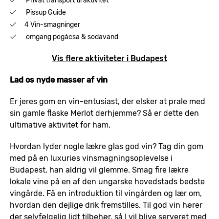
Privat transport til aktivitet
Pissup Guide
4 Vin-smagninger
omgang pogácsa & sodavand
Vis flere aktiviteter i Budapest
Lad os nyde masser af vin
Er jeres gom en vin-entusiast, der elsker at prale med
sin gamle flaske Merlot derhjemme? Så er dette den
ultimative aktivitet for ham.
Hvordan lyder nogle lækre glas god vin? Tag din gom
med på en luxuriøs vinsmagningsoplevelse i
Budapest, han aldrig vil glemme. Smag fire lækre
lokale vine på en af den ungarske hovedstads bedste
vingårde. Få en introduktion til vingården og lær om,
hvordan den dejlige drik fremstilles. Til god vin hører
der selvfølgelig lidt tilbehør, så I vil blive serveret med