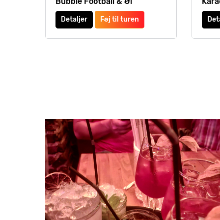
Bubble Football & Øl
Kara
Detaljer
Føj til turen
Det