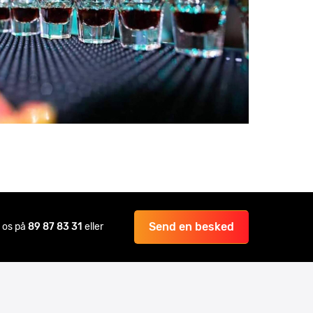
Send en besked
il os på
89 87 83 31
eller