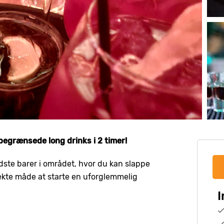
egrænsede long drinks i 2 timer!
edste barer i området, hvor du kan slappe
fekte måde at starte en uforglemmelig
I