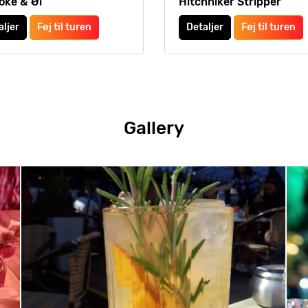
oke & Øl
Hitchhiker Stripper
aljer
Føj til turen
Detaljer
Føj til turen
Gallery