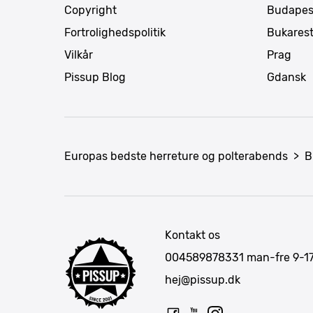
Copyright
Budapes
Fortrolighedspolitik
Bukares
Vilkår
Prag
Pissup Blog
Gdansk
Europas bedste herreture og polterabends
>
B
Kontakt os
004589878331
man-fre 9-1
hej@pissup.dk