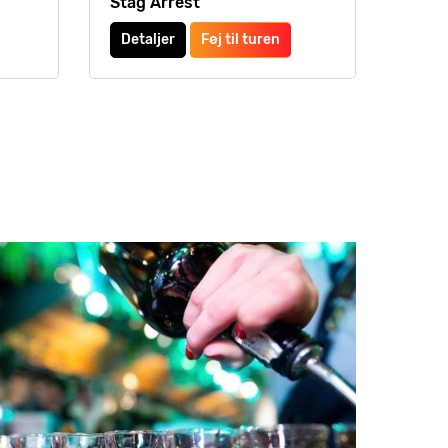
Stag Arrest
Detaljer
Føj til turen