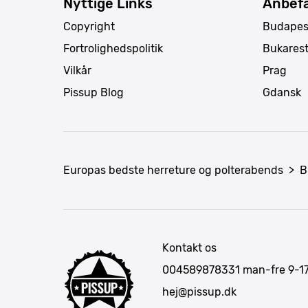
Nyttige Links
Anbefa
Copyright
Budapes
Fortrolighedspolitik
Bukares
Vilkår
Prag
Pissup Blog
Gdansk
Europas bedste herreture og polterabends
>
B
Kontakt os
004589878331
man-fre 9-1
hej@pissup.dk