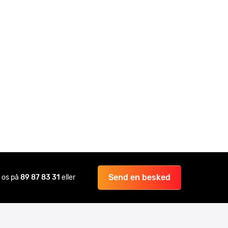
Send en besked
il os på
89 87 83 31
eller