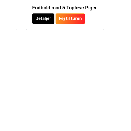
Fodbold mod 5 Topløse Piger
Detaljer
Føj til turen