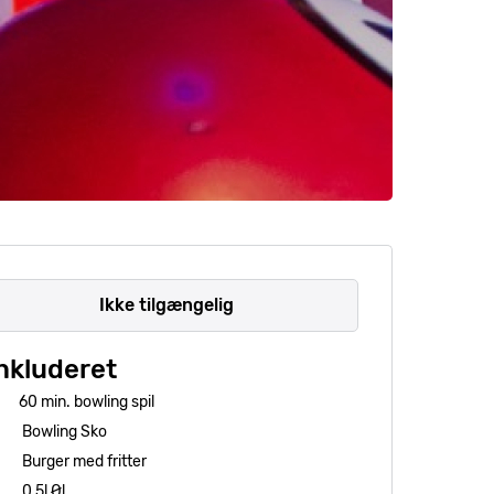
Ikke tilgængelig
nkluderet
60 min. bowling spil
Bowling Sko
Burger med fritter
0,5l Øl