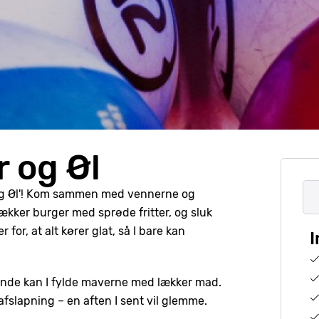
 og Øl
 og Øl'! Kom sammen med vennerne og
ækker burger med sprøde fritter, og sluk
 for, at alt kører glat, så I bare kan
I
ende kan I fylde maverne med lækker mad.
afslapning – en aften I sent vil glemme.