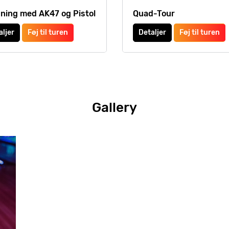
ning med AK47 og Pistol
Quad-Tour
aljer
Føj til turen
Detaljer
Føj til turen
Gallery