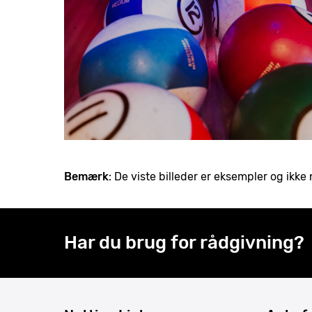
Bemærk
: De viste billeder er eksempler og ik
Har du brug for rådgivning?