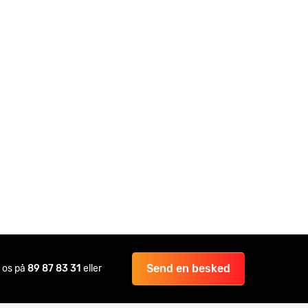
Send en besked
il os på
89 87 83 31
eller