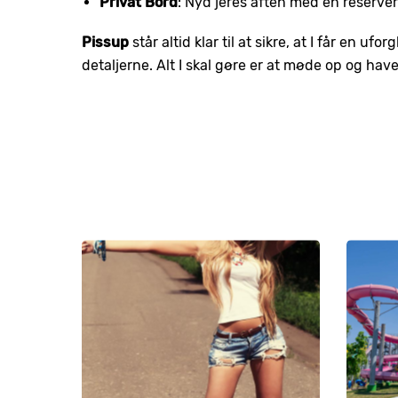
Privat Bord
: Nyd jeres aften med en reserver
Pissup
står altid klar til at sikre, at I får en uf
detaljerne. Alt I skal gøre er at møde op og have