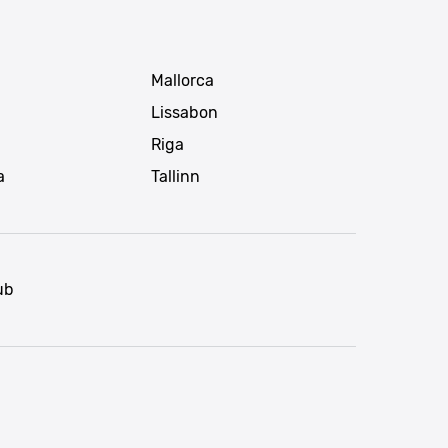
Mallorca
Lissabon
Riga
a
Tallinn
ub