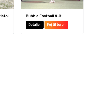
istol
Bubble Football & Øl
Detaljer
Føj til turen