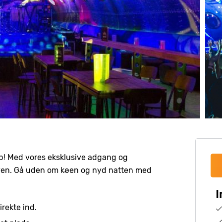
lub! Med vores eksklusive adgang og
 byen. Gå uden om køen og nyd natten med
I
irekte ind.