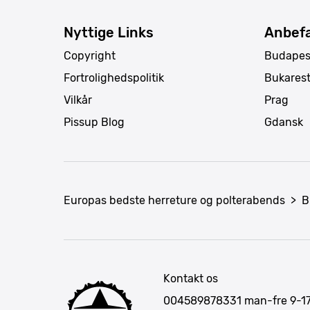
Nyttige Links
Anbefa
Copyright
Budapes
Fortrolighedspolitik
Bukares
Vilkår
Prag
Pissup Blog
Gdansk
Europas bedste herreture og polterabends
>
B
Kontakt os
004589878331
man-fre 9-1