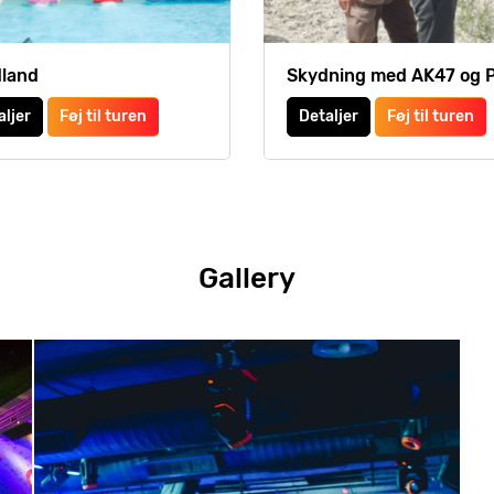
land
Skydning med AK47 og P
aljer
Føj til turen
Detaljer
Føj til turen
Gallery