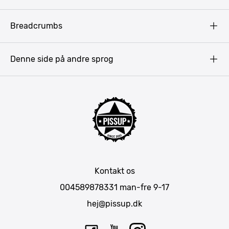
Fortrolighedspolitik
Vilkår
Budapest
Breadcrumbs
Pissup Blog
Bukarest
Prag
Denne side på andre sprog
Gdansk
Krakow
Warszawa
Bratislava
Amsterdam
Hamborg
München
Kontakt os
Berlin
004589878331
man-fre 9-17
Barcelona
hej@pissup.dk
Mallorca