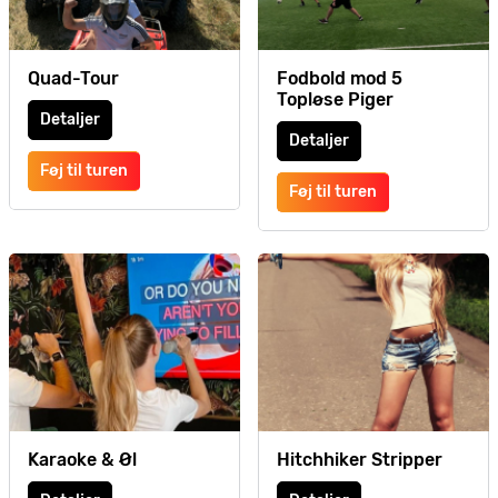
Quad-Tour
Fodbold mod 5
Topløse Piger
Detaljer
Detaljer
Føj til turen
Føj til turen
Karaoke & Øl
Hitchhiker Stripper