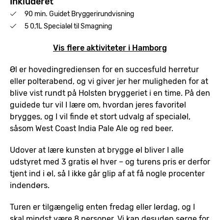
Inkluderet
90 min. Guidet Bryggerirundvisning
5 0,1L Specialøl til Smagning
Vis flere aktiviteter i Hamborg
Øl er hovedingrediensen for en succesfuld herretur
eller polterabend, og vi giver jer her muligheden for at
blive vist rundt på Holsten bryggeriet i en time. På den
guidede tur vil I lære om, hvordan jeres favoritøl
brygges, og I vil finde et stort udvalg af specialøl,
såsom West Coast India Pale Ale og red beer.
Udover at lære kunsten at brygge øl bliver I alle
udstyret med 3 gratis øl hver – og turens pris er derfor
tjent ind i øl, så I ikke går glip af at få nogle procenter
indendørs.
Turen er tilgængelig enten fredag eller lørdag, og I
skal mindst være 8 personer. Vi kan desuden sørge for