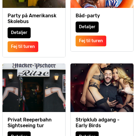
Party på Amerikansk
Båd-party
Skolebus
Detaljer
Detaljer
Føj til turen
Føj til turen
Privat Reeperbahn
Stripklub adgang -
Sightseeing tur
Early Birds