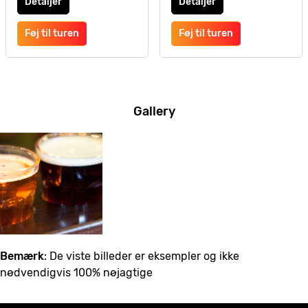
Detaljer
Detaljer
Føj til turen
Føj til turen
Gallery
Bemærk
: De viste billeder er eksempler og ikke
nødvendigvis 100% nøjagtige