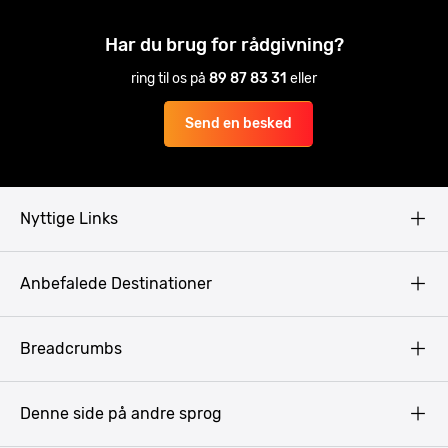
Har du brug for rådgivning?
ring til os på
89 87 83 31
eller
Send en besked
Nyttige Links
Copyright
Anbefalede Destinationer
Fortrolighedspolitik
Vilkår
Budapest
Breadcrumbs
Pissup Blog
Bukarest
Prag
Denne side på andre sprog
Gdansk