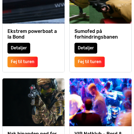
Ekstrem powerboat a
Sumofed på
la Bond
forhindringsbanen
Detaljer
Detaljer
Føj til turen
Føj til turen
Nak hinanden ned for
VIP Natklub - Bord &