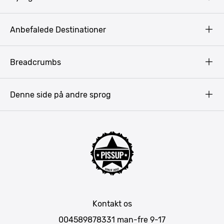
Copyright
Anbefalede Destinationer
Fortrolighedspolitik
Vilkår
Budapest
Breadcrumbs
Pissup Blog
Bukarest
Prag
Denne side på andre sprog
Gdansk
Krakow
Warszawa
Bratislava
Amsterdam
Hamborg
München
Kontakt os
Berlin
004589878331
man-fre 9-17