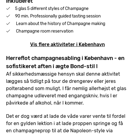
Inkluderet
5 glas 5 different styles of Champagne
90 min. Professionally guided tasting session
Learn about the history of Champagne making
Champagne room reservation
Vis flere aktiviteter i København
Herreflot champagnesabling i København - en
sofistikeret aften i ægte Bond-stil !
Af sikkerhedsmæssige hensyn skal denne aktivitet
lægges så tidligt på tour de drengerøv eller jeres
polterabend som muligt. I får nemlig allerhøjst et glas
champagne udleveret med engangskniv, hvis I er
påvirkede af alkohol, når I kommer.
Det er dog værd at lade de våde varer vente til fordel
for en gylden lektion i at lade proppen springe og få
en champagneprop til at dø Napoleon-style via