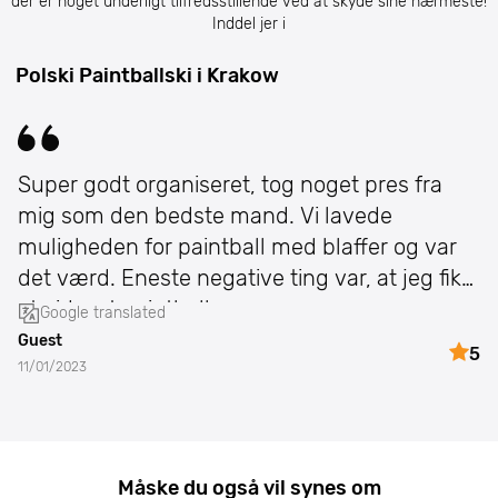
der er noget underligt tilfredsstillende ved at skyde sine nærmeste!
Inddel jer i
Polski Paintballski i Krakow
Super godt organiseret, tog noget pres fra
mig som den bedste mand. Vi lavede
muligheden for paintball med blaffer og var
det værd. Eneste negative ting var, at jeg fik
at vide, at paintballe
Google translated
Guest
5
11/01/2023
Måske du også vil synes om