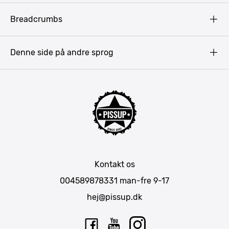
Vilkår
Budapest
Breadcrumbs
Pissup Blog
Bukarest
Prag
Denne side på andre sprog
Gdansk
Krakow
Warszawa
Bratislava
Amsterdam
Hamborg
München
Kontakt os
Berlin
004589878331
man-fre 9-17
Barcelona
hej@pissup.dk
Mallorca
Lissabon