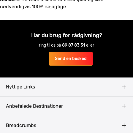
nødvendigvis 100% nøjagtige
Har du brug for rådgivning?
ring til os på
89 87 83 31
eller
Send en besked
Nyttige Links
Copyright
Anbefalede Destinationer
Fortrolighedspolitik
Vilkår
Budapest
Breadcrumbs
Pissup Blog
Bukarest