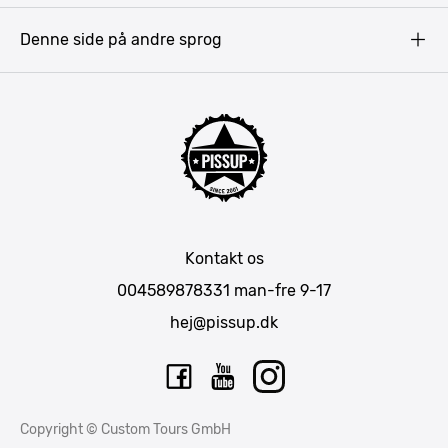
Prag
Denne side på andre sprog
Gdansk
Krakow
Warszawa
Bratislava
Amsterdam
Hamborg
München
Kontakt os
Berlin
004589878331
man-fre 9-17
Barcelona
hej@pissup.dk
Mallorca
Lissabon
Riga
Copyright © Custom Tours GmbH
Tallinn