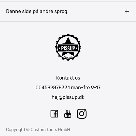
Prag
Denne side på andre sprog
Gdansk
Krakow
Warszawa
Bratislava
Amsterdam
Hamborg
München
Kontakt os
Berlin
004589878331
man-fre 9-17
Barcelona
hej@pissup.dk
Mallorca
Lissabon
Riga
Copyright © Custom Tours GmbH
Tallinn