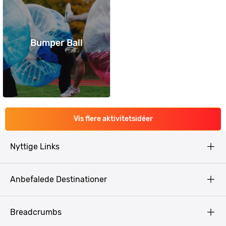
Bumper Ball
Vis flere aktivitetsidéer
Nyttige Links
Copyright
Anbefalede Destinationer
Fortrolighedspolitik
Vilkår
Budapest
Breadcrumbs
Pissup Blog
Bukarest