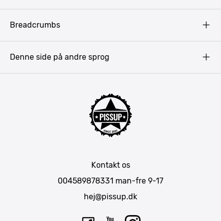
Fortrolighedspolitik
Vilkår
Budapest
Breadcrumbs
Pissup Blog
Bukarest
Prag
Denne side på andre sprog
Gdansk
Krakow
Warszawa
Bratislava
Amsterdam
Hamborg
München
Kontakt os
Berlin
004589878331
man-fre 9-17
Barcelona
hej@pissup.dk
Mallorca