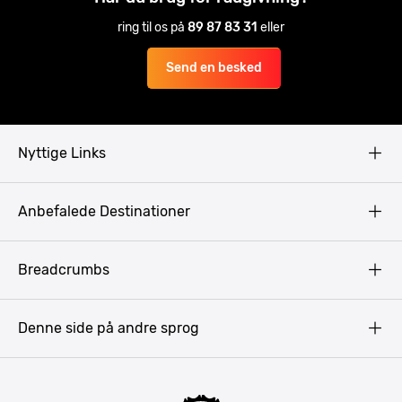
ring til os på
89 87 83 31
eller
Send en besked
Nyttige Links
Copyright
Anbefalede Destinationer
Fortrolighedspolitik
Vilkår
Budapest
Breadcrumbs
Pissup Blog
Bukarest
Prag
Denne side på andre sprog
Gdansk
Krakow
Warszawa