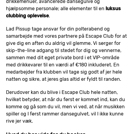
drikkemenuer, avancerede dansegulve og
hjælpsomme personale; alle elementer til en
luksus
clubbing oplevelse
.
Lad Pissup tage ansvar for din polterabend og
samarbejde med vores partnere på Escape Club for at
give dig en aften du aldrig vil glemme. Vi sørger for
skip-the-line adgang til stedet for dig og vennerne,
sammen med dit eget private bord i et VIP-område
med drikkevarer til en værdi af €180 inkluderet. En
medarbejder fra klubben vil tage sig godt af jer hele
natten og sikre, at jeres glas altid er fyldt til randen.
Derudover kan du blive i Escape Club hele natten,
hvilket betyder, at når du først er kommet ind, kan du
komme og gå som du vil, men vi ved, at når musikken
spiller og I først rammer dansegulvet, vil I ikke kunne
rive jer væk.