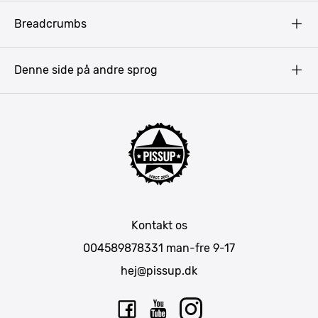
Vilkår
Budapest
Breadcrumbs
Pissup Blog
Bukarest
Prag
Denne side på andre sprog
Gdansk
Krakow
Warszawa
Bratislava
Amsterdam
Hamborg
München
Kontakt os
Berlin
004589878331
man-fre 9-17
Barcelona
hej@pissup.dk
Mallorca
Lissabon