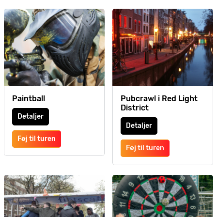
Paintball
Pubcrawl i Red Light
District
Detaljer
Detaljer
Føj til turen
Føj til turen