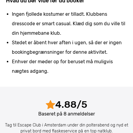
Hvad du bør vide før du booker
Ingen fjollede kostumer er tilladt. Klubbens
dresscode er smart casual. Klæd dig som du ville til
din hjemmebane klub.
Stedet er åbent hver aften i ugen, så der er ingen
bookingbegrænsninger for denne aktivitet.
Enhver der møder op for beruset må muligvis
nægtes adgang.
4.88
/
5
Baseret på
8
anmeldelser
Tag til Escape Club i Amsterdam under din polterabend og nyd et
privat bord med flaskeservice på en top natklub.