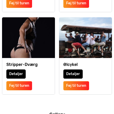
Føj til turen
Føj til turen
Stripper-Dværg
Ølcykel
Detaljer
Detaljer
Føj til turen
Føj til turen