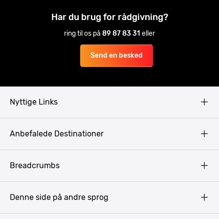
Har du brug for rådgivning?
ring til os på
89 87 83 31
eller
Send en besked
Nyttige Links
Copyright
Anbefalede Destinationer
Fortrolighedspolitik
Vilkår
Budapest
Breadcrumbs
Pissup Blog
Bukarest
Prag
Denne side på andre sprog
Gdansk