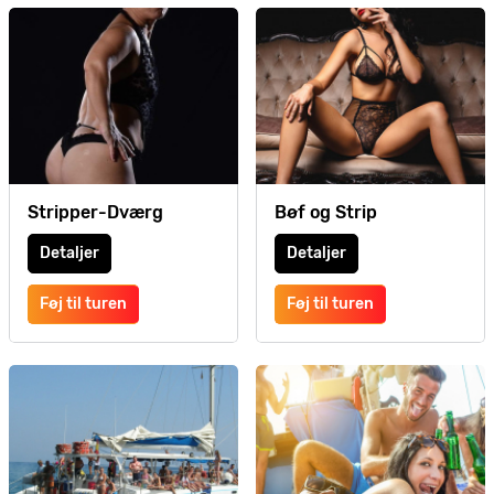
Stripper-Dværg
Bøf og Strip
Detaljer
Detaljer
Føj til turen
Føj til turen