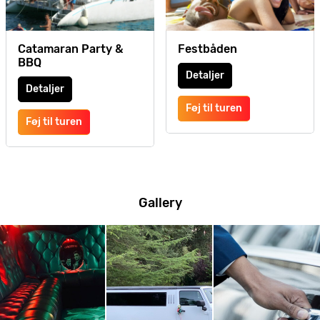
Catamaran Party &
Festbåden
BBQ
Detaljer
Detaljer
Føj til turen
Føj til turen
Gallery