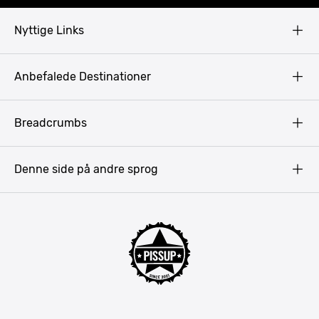
Nyttige Links
Copyright
Anbefalede Destinationer
Fortrolighedspolitik
Vilkår
Budapest
Breadcrumbs
Pissup Blog
Bukarest
Prag
Denne side på andre sprog
Gdansk
Krakow
Warszawa
Bratislava
Amsterdam
Hamborg
München