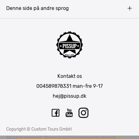
Prag
Denne side på andre sprog
Gdansk
Krakow
Warszawa
Bratislava
Amsterdam
Hamborg
München
Kontakt os
Berlin
004589878331
man-fre 9-17
Barcelona
hej@pissup.dk
Mallorca
Lissabon
Riga
Copyright © Custom Tours GmbH
Tallinn
All rights reserved. Pissup is an EU registered trademark –