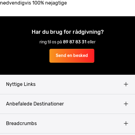
nødvendigvis 100% nøjagtige
Har du brug for rådgivning?
ring til os på
89 87 83 31
eller
Send en besked
Nyttige Links
Copyright
Anbefalede Destinationer
Fortrolighedspolitik
Vilkår
Budapest
Breadcrumbs
Pissup Blog
Bukarest