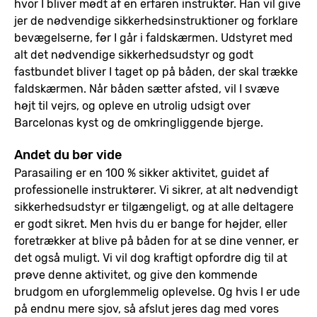
hvor I bliver mødt af en erfaren instruktør. Han vil give
jer de nødvendige sikkerhedsinstruktioner og forklare
bevægelserne, før I går i faldskærmen. Udstyret med
alt det nødvendige sikkerhedsudstyr og godt
fastbundet bliver I taget op på båden, der skal trække
faldskærmen. Når båden sætter afsted, vil I svæve
højt til vejrs, og opleve en utrolig udsigt over
Barcelonas kyst og de omkringliggende bjerge.
Andet du bør vide
Parasailing er en 100 % sikker aktivitet, guidet af
professionelle instruktører. Vi sikrer, at alt nødvendigt
sikkerhedsudstyr er tilgængeligt, og at alle deltagere
er godt sikret. Men hvis du er bange for højder, eller
foretrækker at blive på båden for at se dine venner, er
det også muligt. Vi vil dog kraftigt opfordre dig til at
prøve denne aktivitet, og give den kommende
brudgom en uforglemmelig oplevelse. Og hvis I er ude
på endnu mere sjov, så afslut jeres dag med vores