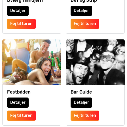
Dværg Håndjern
Bøf og Strip
Detaljer
Detaljer
Føj til turen
Føj til turen
Festbåden
Bar Guide
Detaljer
Detaljer
Føj til turen
Føj til turen