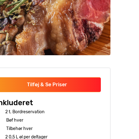
Tilføj & Se Priser
nkluderet
2 t. Bordreservation
Bøf hver
Tilbehør hver
2 0,5 L øl per deltager