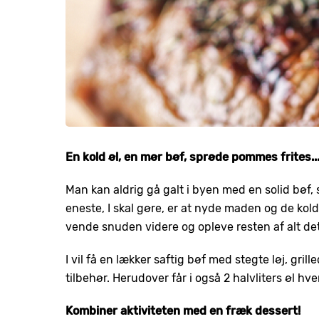
En kold øl, en mør bøf, sprøde pommes frites...
Man kan aldrig gå galt i byen med en solid bøf, s
eneste, I skal gøre, er at nyde maden og de kolde 
vende snuden videre og opleve resten af alt det
I vil få en lækker saftig bøf med stegte løj, gri
tilbehør. Herudover får i også 2 halvliters øl hver,
Kombiner aktiviteten med en fræk dessert!