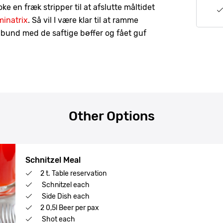
oke en fræk stripper til at afslutte måltidet
inatrix
. Så vil I være klar til at ramme
d bund med de saftige bøffer og fået guf
Other Options
Schnitzel Meal
2 t. Table reservation
Schnitzel each
Side Dish each
2 0,5l Beer per pax
Shot each