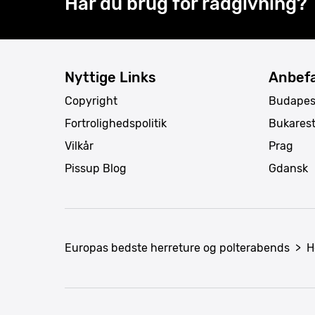
Har du brug for rådgivning?
Nyttige Links
Anbefa
Copyright
Budapes
Fortrolighedspolitik
Bukares
Vilkår
Prag
Pissup Blog
Gdansk
Europas bedste herreture og polterabends
>
H