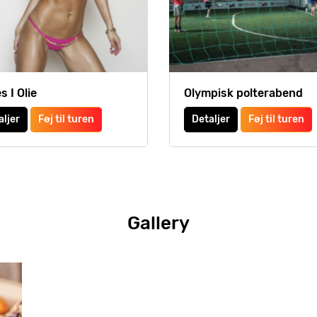
 I Olie
Olympisk polterabend
aljer
Føj til turen
Detaljer
Føj til turen
Gallery