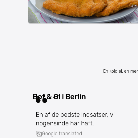
En kold øl, en mø
Bøf & Øl i Berlin
En af de bedste indsatser, vi
nogensinde har haft.
Google translated