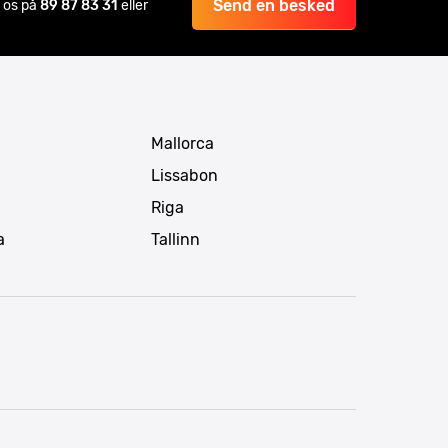
Send en besked
il os på
89 87 83 31
eller
Mallorca
Lissabon
Riga
a
Tallinn