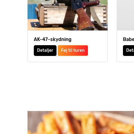
AK-47-skydning
Babes
Detaljer
Føj til turen
Det