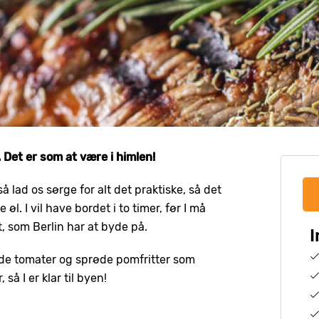
 Det er som at være i himlen!
å lad os sørge for alt det praktiske, så det
øl. I vil have bordet i to timer, før I må
, som Berlin har at byde på.
I
llede tomater og sprøde pomfritter som
 så I er klar til byen!