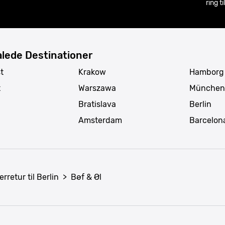
ring t
lede Destinationer
t
Krakow
Hamborg
t
Warszawa
München
Bratislava
Berlin
Amsterdam
Barcelon
erretur til Berlin
>
Bøf & Øl