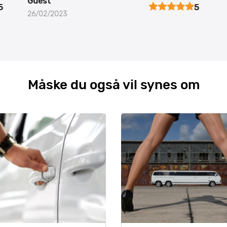
Guest
5
5
26/02/2023
Måske du også vil synes om