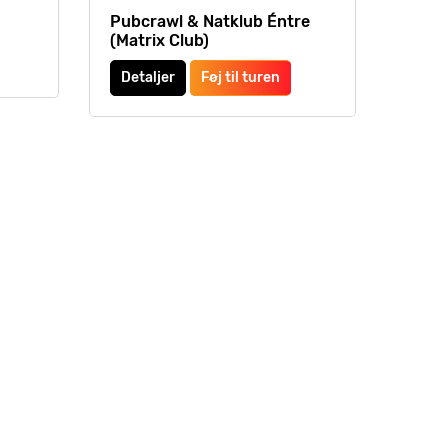
Pubcrawl & Natklub Éntre
(Matrix Club)
Detaljer
Føj til turen