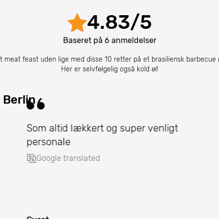
4.83
/
5
Baseret på
6
anmeldelser
et meat feast uden lige med disse 10 retter på et brasiliensk barbecue r
Her er selvfølgelig også kold øl!
 Berlin
Som altid lækkert og super venligt
personale
Google translated