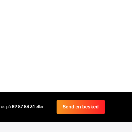
Send en besked
il os på
89 87 83 31
eller