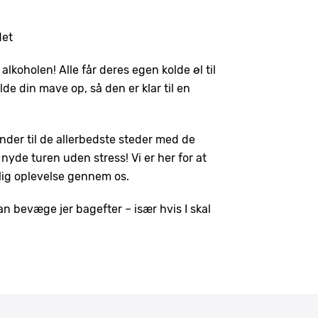
det
 alkoholen! Alle får deres egen kolde øl til
de din mave op, så den er klar til en
under til de allerbedste steder med de
 nyde turen uden stress! Vi er her for at
elig oplevelse gennem os.
an bevæge jer bagefter – især hvis I skal