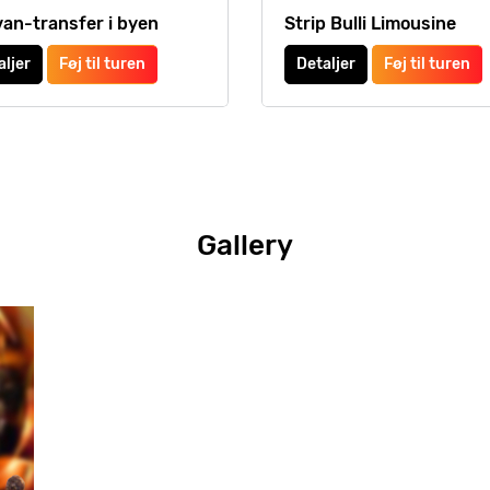
van-transfer i byen
Strip Bulli Limousine
aljer
Føj til turen
Detaljer
Føj til turen
Gallery