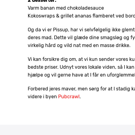
2 desserter:
Varm banan med chokoladesauce
Kokoswraps & grillet ananas flamberet ved bor
Og da vi er Pissup, har vi selvfølgelig ikke glemt
deres mad. Dette vil glæde dine smagsløg og fyl
virkelig hård og vild nat med en masse drikke.
Vi kan forsikre dig om, at vi kun sender vores k
bedste priser. Udnyt vores lokale viden, så I kan
hjælpe og vil gerne have at I får en uforglemm
Forbered jeres maver, men sørg for at I stadig k
videre i byen
Pubcrawl
.