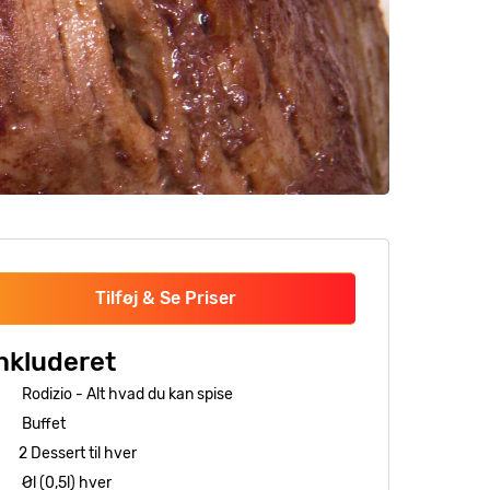
Tilføj & Se Priser
nkluderet
Rodizio - Alt hvad du kan spise
Buffet
2 Dessert til hver
Øl (0,5l) hver