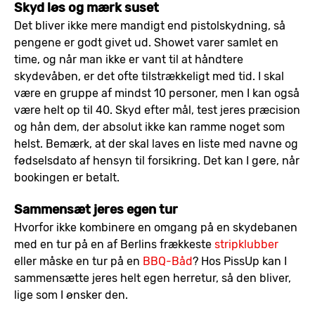
Skyd løs og mærk suset
Det bliver ikke mere mandigt end pistolskydning, så
pengene er godt givet ud. Showet varer samlet en
time, og når man ikke er vant til at håndtere
skydevåben, er det ofte tilstrækkeligt med tid. I skal
være en gruppe af mindst 10 personer, men I kan også
være helt op til 40. Skyd efter mål, test jeres præcision
og hån dem, der absolut ikke kan ramme noget som
helst. Bemærk, at der skal laves en liste med navne og
fødselsdato af hensyn til forsikring. Det kan I gøre, når
bookingen er betalt.
Sammensæt jeres egen tur
Hvorfor ikke kombinere en omgang på en skydebanen
med en tur på en af Berlins frækkeste
stripklubber
eller måske en tur på en
BBQ-Båd
? Hos PissUp kan I
sammensætte jeres helt egen herretur, så den bliver,
lige som I ønsker den.