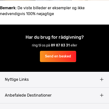
Bemærk
: De viste billeder er eksempler og ikke
nødvendigvis 100% nøjagtige
Har du brug for rådgivning?
ring til os på
89 87 83 31
eller
Send en besked
Nyttige Links
Copyright
Anbefalede Destinationer
Fortrolighedspolitik
Vilkår
Budapest