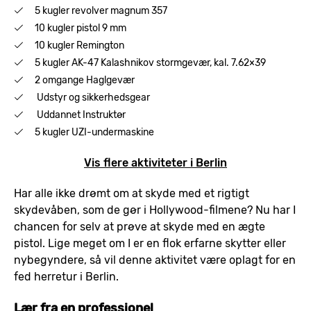
5 kugler revolver magnum 357
10 kugler pistol 9 mm
10 kugler Remington
5 kugler AK-47 Kalashnikov stormgevær, kal. 7.62×39
2 omgange Haglgevær
Udstyr og sikkerhedsgear
Uddannet Instruktør
5 kugler UZI-undermaskine
Vis flere aktiviteter i Berlin
Har alle ikke drømt om at skyde med et rigtigt
skydevåben, som de gør i Hollywood-filmene? Nu har I
chancen for selv at prøve at skyde med en ægte
pistol. Lige meget om I er en flok erfarne skytter eller
nybegyndere, så vil denne aktivitet være oplagt for en
fed herretur i Berlin.
Lær fra en professionel