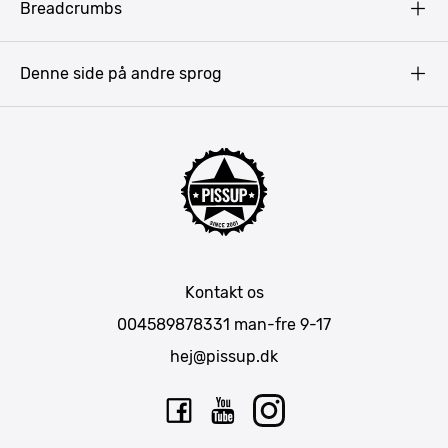
Breadcrumbs
Pissup Blog
Bukarest
Prag
Denne side på andre sprog
Gdansk
Krakow
Warszawa
Bratislava
Amsterdam
Hamborg
München
Kontakt os
Berlin
004589878331
man-fre 9-17
Barcelona
hej@pissup.dk
Mallorca
Lissabon
Riga