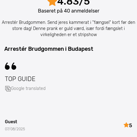
4.83
/
5
Baseret på
40
anmeldelser
Arrestér Brudgommen. Send jeres kammerat i "fængsel" kort før den
store dag! Denne prank er guld værd, især fordi fængslet i
virkeligheden er et stripshow
Arrestér Brudgommen i Budapest
TOP GUIDE
Google translated
Guest
5
07/08/2025