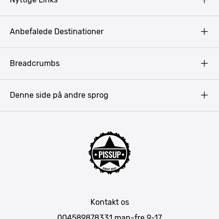
Copyright
Anbefalede Destinationer
Fortrolighedspolitik
Vilkår
Budapest
Breadcrumbs
Pissup Blog
Bukarest
Prag
Denne side på andre sprog
Gdansk
Krakow
Warszawa
Bratislava
Amsterdam
Hamborg
München
Kontakt os
Berlin
004589878331
man-fre 9-17