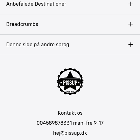
Anbefalede Destinationer
Fortrolighedspolitik
Vilkår
Budapest
Breadcrumbs
Pissup Blog
Bukarest
Prag
Denne side på andre sprog
Gdansk
Krakow
Warszawa
Bratislava
Amsterdam
Hamborg
München
Kontakt os
Berlin
004589878331
man-fre 9-17
Barcelona
hej@pissup.dk
Mallorca