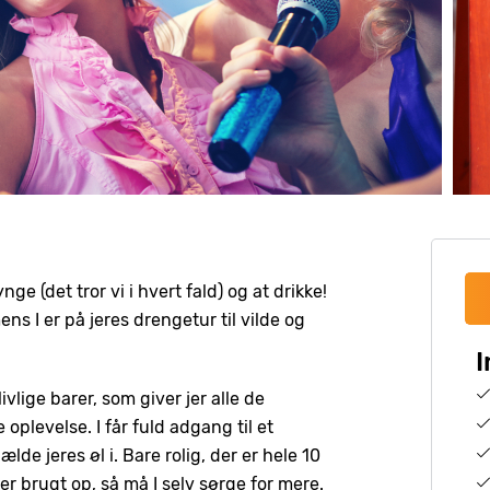
ynge (det tror vi i hvert fald) og at drikke!
ens I er på jeres drengetur til vilde og
I
ivlige barer, som giver jer alle de
oplevelse. I får fuld adgang til et
de jeres øl i. Bare rolig, der er hele 10
er brugt op, så må I selv sørge for mere.