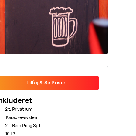
Tilføj & Se Priser
nkluderet
2 t. Privat rum
Karaoke-system
2 t. Beer Pong Spil
10 l Øl