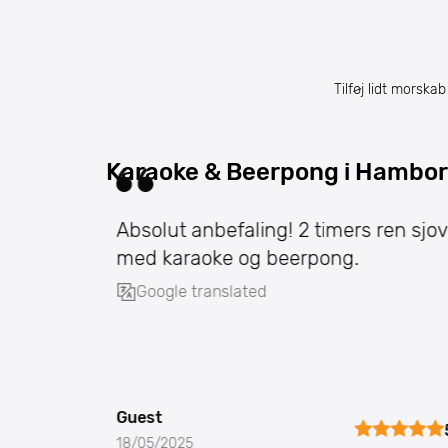
Tilføj lidt morska
Karaoke & Beerpong i Hambo
Absolut anbefaling! 2 timers ren sjov
med karaoke og beerpong.
Google translated
Guest
18/05/2025