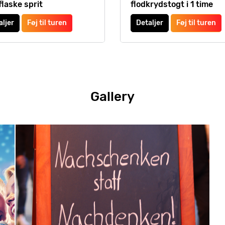
flaske sprit
flodkrydstogt i 1 time
aljer
Føj til turen
Detaljer
Føj til turen
Gallery