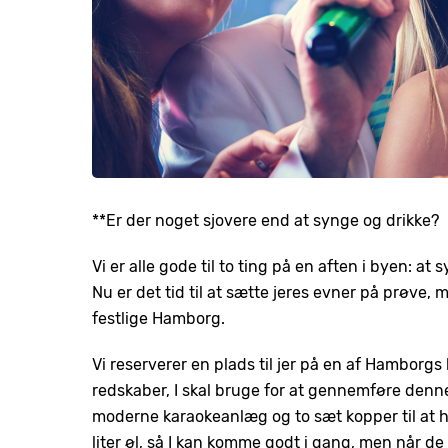
**Er der noget sjovere end at synge og drikke?
Vi er alle gode til to ting på en aften i byen: at s
Nu er det tid til at sætte jeres evner på prøve, m
festlige Hamborg.
Vi reserverer en plads til jer på en af Hamborgs l
redskaber, I skal bruge for at gennemføre denne 
moderne karaokeanlæg og to sæt kopper til at hæl
liter øl, så I kan komme godt i gang, men når de 