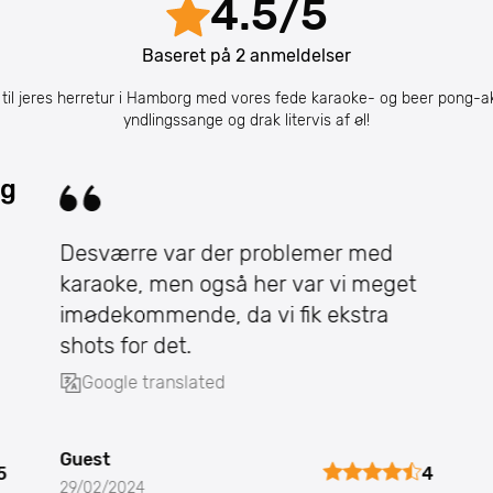
4.5
/
5
Baseret på
2
anmeldelser
b til jeres herretur i Hamborg med vores fede karaoke- og beer pong-akt
yndlingssange og drak litervis af øl!
rg
Desværre var der problemer med
karaoke, men også her var vi meget
imødekommende, da vi fik ekstra
shots for det.
Google translated
Guest
5
4
29/02/2024