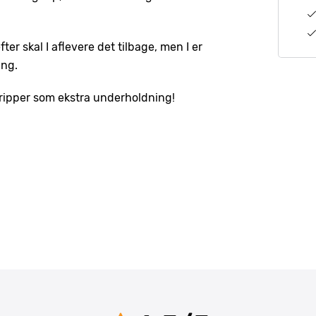
fter skal I aflevere det tilbage, men I er
ang.
stripper som ekstra underholdning!