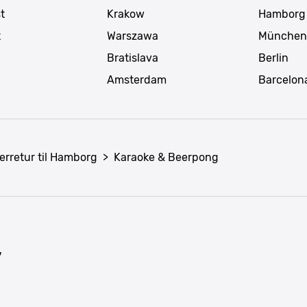
t
Krakow
Hamborg
t
Warszawa
München
Bratislava
Berlin
Amsterdam
Barcelon
erretur til Hamborg
>
Karaoke & Beerpong
7