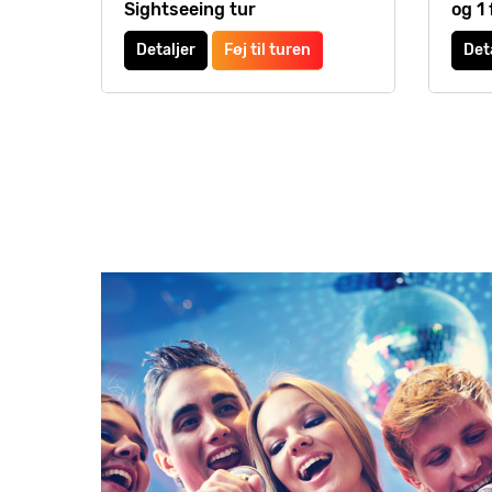
Sightseeing tur
og 1 
Detaljer
Føj til turen
Det