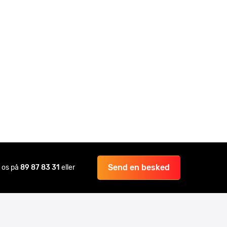
Send en besked
il os på
89 87 83 31
eller