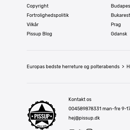
Copyright
Budapes
Fortrolighedspolitik
Bukares
Vilkår
Prag
Pissup Blog
Gdansk
Europas bedste herreture og polterabends
>
H
Kontakt os
004589878331
man-fre 9-1
hej@pissup.dk