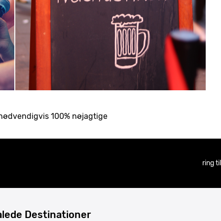
ke nødvendigvis 100% nøjagtige
ring t
lede Destinationer