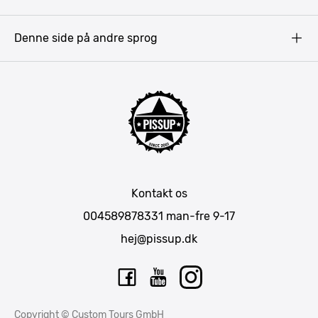
Pissup Blog
Bukarest
Prag
Denne side på andre sprog
Gdansk
Krakow
Warszawa
Bratislava
Amsterdam
Hamborg
München
Kontakt os
Berlin
004589878331
man-fre 9-17
Barcelona
hej@pissup.dk
Mallorca
Lissabon
Riga
Copyright © Custom Tours GmbH