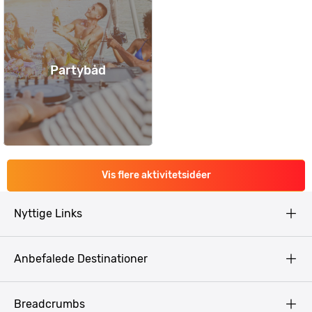
Partybåd
Vis flere aktivitetsidéer
Nyttige Links
Copyright
Anbefalede Destinationer
Fortrolighedspolitik
Vilkår
Budapest
Breadcrumbs