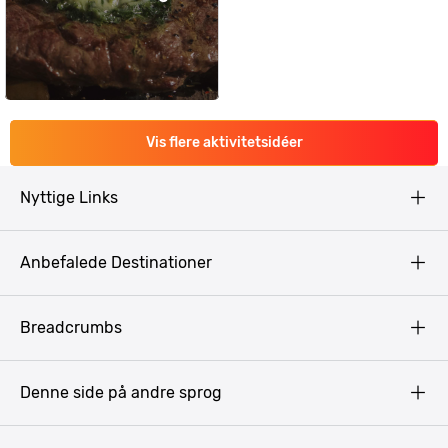
Vis flere aktivitetsidéer
Nyttige Links
Copyright
Anbefalede Destinationer
Fortrolighedspolitik
Vilkår
Budapest
Breadcrumbs
Pissup Blog
Bukarest
Prag
Denne side på andre sprog
Gdansk
Krakow