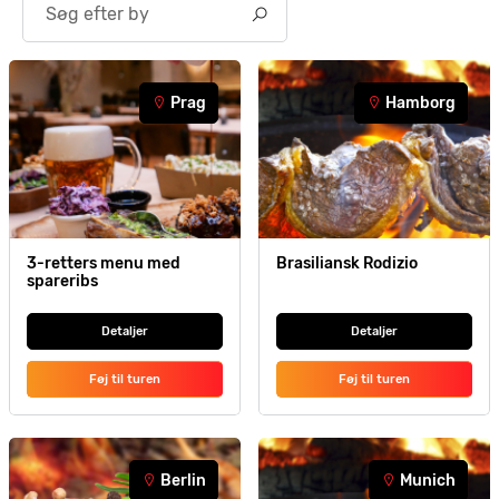
Prag
Hamborg
3-retters menu med
Brasiliansk Rodizio
spareribs
Detaljer
Detaljer
Føj til turen
Føj til turen
Berlin
Munich