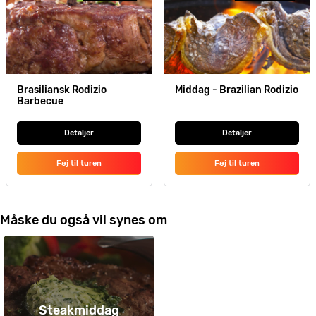
Brasiliansk Rodizio
Middag - Brazilian Rodizio
Barbecue
Detaljer
Detaljer
Føj til turen
Føj til turen
Måske du også vil synes om
Steakmiddag