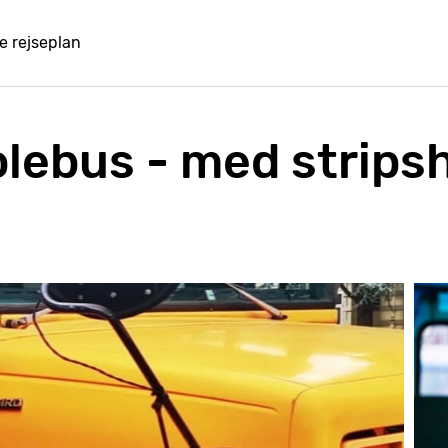
e rejseplan
lebus - med stripsh