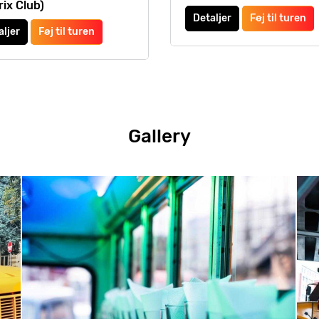
rix Club)
Detaljer
Føj til turen
aljer
Føj til turen
Gallery