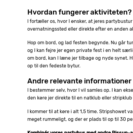
Hvordan fungerer aktiviteten?
I fortæller os, hvor I ønsker, at jeres partybustu
overnatningssted eller direkte efter en anden akt
Hop om bord, og lad festen begynde. Nu går t
og I kan fejre jer egen private fest i en helt s
om bord, kan I læne jer tilbage og nyde synet. H
op til den fedeste bytur.
Andre relevante informationer
I bestemmer selv, hvor I vil samles op. I kan ek
den køre jer direkte til en natklub eller stripklub
I kommer til at køre i alt 1,5 time. Stripshowet v
meget rummeligt, og der er plads til op til 30 p
Kombinér vores partybus med andre Pissup-ak