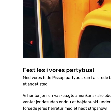
Fest løs i vores partybus!
Med vores fede Pissup partybus kan I allerede b
et andet sted.
Vi henter jer i en vaskeægte amerikansk skolebu
venter jer desuden endnu et højdepunkt undervej
forsøde jeres herretur med et hedt stripshow!