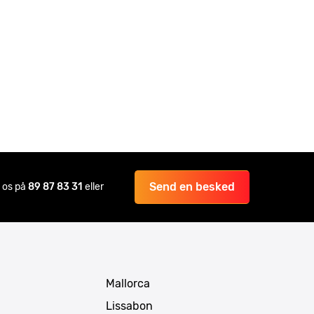
Send en besked
il os på
89 87 83 31
eller
Mallorca
Lissabon