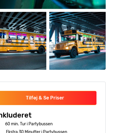
Tilføj & Se Priser
nkluderet
60 min. Tur i Partybussen
Ekstra 30 Minutter i Partybussen