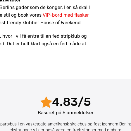
erlins gader som de konger, I er, så skal I
de stil og book vores
VIP-bord med flasker
mest trendy klubber House of Weekend.
, hvor I vil få entre til en fed stripklub og
. Det er helt klart også en fed måde at
4.83
/
5
Baseret på
6
anmeldelser
partybus i en vaskeægte amerikansk skolebus og fest igennem Berlin
ekstra gode vil der også være en fræk stripper med ombord