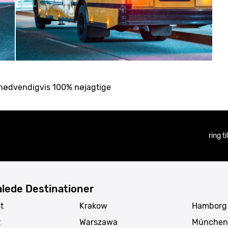
ke nødvendigvis 100% nøjagtige
ring t
lede Destinationer
t
Krakow
Hamborg
t
Warszawa
München