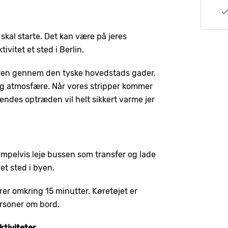
r skal starte. Det kan være på jeres
ivitet et sted i Berlin.
uren gennem den tyske hovedstads gader,
ærlig atmosfære. Når vores stripper kommer
endes optræden vil helt sikkert varme jer
sempelvis leje bussen som transfer og lade
 et sted i byen.
arer omkring 15 minutter. Køretøjet er
ersoner om bord.
tiviteter