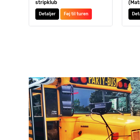
stripklub
(Mat
Detaljer
Føj til turen
Det