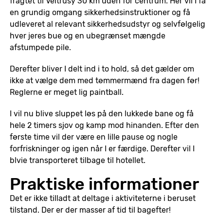
fragtet til Veltrusy 30 km uden for centrum. Her vil I få
en grundig omgang sikkerhedsinstruktioner og få
udleveret al relevant sikkerhedsudstyr og selvfølgelig
hver jeres bue og en ubegrænset mængde
afstumpede pile.
Derefter bliver I delt ind i to hold, så det gælder om
ikke at vælge dem med tømmermænd fra dagen før!
Reglerne er meget lig paintball.
I vil nu blive sluppet løs på den lukkede bane og få
hele 2 timers sjov og kamp mod hinanden. Efter den
første time vil der være en lille pause og nogle
forfriskninger og igen når I er færdige. Derefter vil I
blvie transporteret tilbage til hotellet.
Praktiske informationer
Det er ikke tilladt at deltage i aktiviteterne i beruset
tilstand. Der er der masser af tid til bagefter!