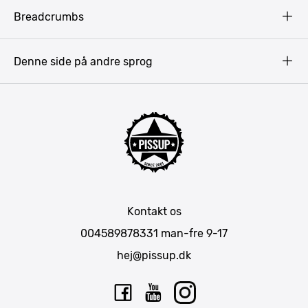
Vilkår
Budapest
Breadcrumbs
Pissup Blog
Bukarest
Prag
Denne side på andre sprog
Gdansk
Krakow
Warszawa
Bratislava
Amsterdam
Hamborg
München
Kontakt os
Berlin
004589878331
man-fre 9-17
Barcelona
hej@pissup.dk
Mallorca
Lissabon