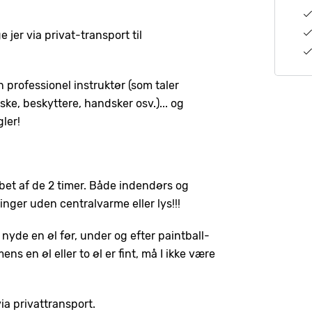
 jer via privat-transport til
 professionel instruktør (som taler
aske, beskyttere, handsker osv.)... og
gler!
bet af de 2 timer. Både indendørs og
ger uden centralvarme eller lys!!!
 nyde en øl før, under og efter paintball-
 en øl eller to øl er fint, må I ikke være
 via privattransport.