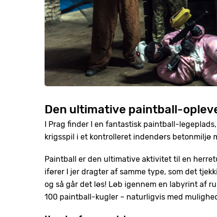
Den ultimative paintball-opleve
I Prag finder I en fantastisk paintball-legeplads
krigsspil i et kontrolleret indendørs betonmiljø 
Paintball er den ultimative aktivitet til en herre
ifører I jer dragter af samme type, som det tjekk
og så går det løs! Løb igennem en labyrint af
100 paintball-kugler – naturligvis med mulighed f