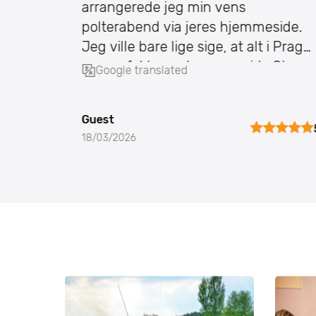
arrangerede jeg min vens
polterabend via jeres hjemmeside.
Jeg ville bare lige sige, at alt i Prag
var perfekt, og at vores guide Stepa
Google translated
var den absolut bed
Guest
5
18/03/2026