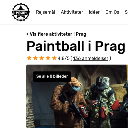
Rejsemål
Aktiviteter
Idéer
Om Os
S
< Vis flere aktiviteter i Prag
Paintball i Prag
4.8/5 (
136 anmeldelser
)
Se alle 8 billeder