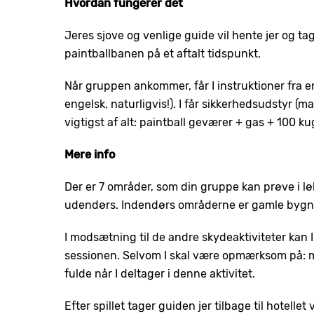
Hvordan fungerer det
Jeres sjove og venlige guide vil hente jer og tage
paintballbanen på et aftalt tidspunkt.
Når gruppen ankommer, får I instruktioner fra en
engelsk, naturligvis!). I får sikkerhedsudstyr (m
vigtigst af alt: paintball geværer + gas + 100 ku
Mere info
Der er 7 områder, som din gruppe kan prøve i lø
udendørs. Indendørs områderne er gamle bygnin
I modsætning til de andre skydeaktiviteter kan I
sessionen. Selvom I skal være opmærksom på: mens
fulde når I deltager i denne aktivitet.
Efter spillet tager guiden jer tilbage til hotellet