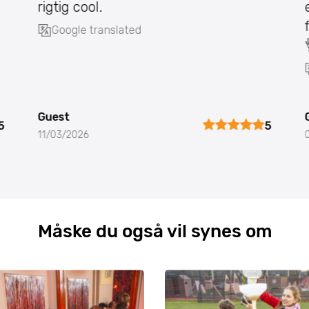
rigtig cool.
Google translated
n
Guest
5
5
11/03/2026
Måske du også vil synes om