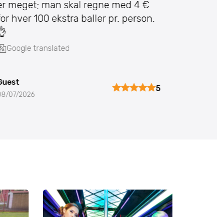
er meget; man skal regne med 4 €
leverin
for hver 100 ekstra baller pr. person.
grillma
👌
mere b
Google translated
Google
Guest
Guest
5
08/07/2026
16/06/20