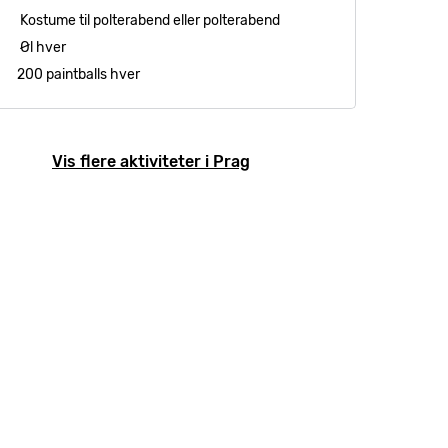
Kostume til polterabend eller polterabend
Øl hver
200 paintballs hver
Vis flere aktiviteter i Prag