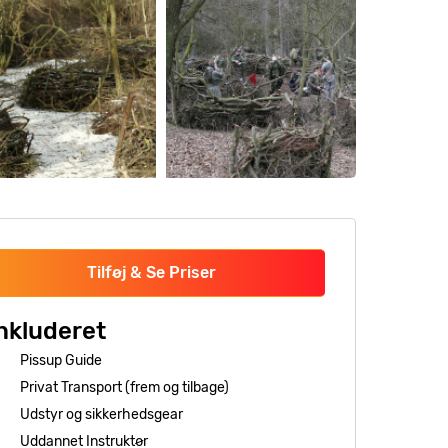
Tilføj & Se Priser
nkluderet
Pissup Guide
Privat Transport (frem og tilbage)
Udstyr og sikkerhedsgear
Uddannet Instruktør