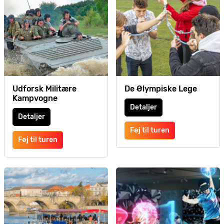
Udforsk Militære
De Ølympiske Lege
Kampvogne
Detaljer
Detaljer
Føj til turen
Føj til turen