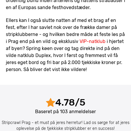
ordentlig bund inden aftenens og nattens strabadser i
en af Europas sande festhovedstæder.
Ellers kan I også slutte natten af med et brag af en
fest, efter I har savlet nok over de frække damer på
stripklubberne - og hvilken bedre måde at feste løs på
i Prag end på en vild og eksklusiv
VIP-natklub
i hjertet
af byen? Spring køen over og tag direkte ind på den
vilde natklub Duplex, hvor I først og fremmest vil få
jeres eget bord og fri bar på 2.000 tjekkiske kroner pr.
person. Så bliver det vist ikke vildere!
4.78
/
5
Baseret på
103
anmeldelser
Stripcrawl Prag - et must på jeres herretur! Lad os sørge for at jeres
oplevelse på de tjekkiske stripklubber er en success!