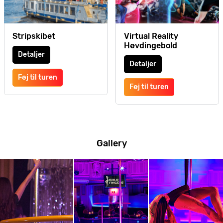
Stripskibet
Virtual Reality
Høvdingebold
Detaljer
Detaljer
Føj til turen
Føj til turen
Gallery