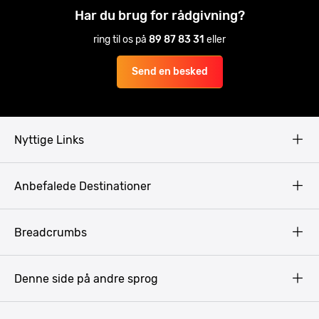
Har du brug for rådgivning?
ring til os på
89 87 83 31
eller
Send en besked
Nyttige Links
Copyright
Anbefalede Destinationer
Fortrolighedspolitik
Vilkår
Budapest
Breadcrumbs
Pissup Blog
Bukarest
Prag
Denne side på andre sprog
Gdansk
Krakow