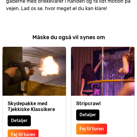
gaderne med drikkevarer i hånden og få lidt motion på
vejen. Lad os se, hvor meget øl du kan klare!
Måske du også vil synes om
Skydepakke med
Stripcrawl
Tjekkiske Klassikere
Detaljer
Detaljer
Føj til turen
Føj til turen