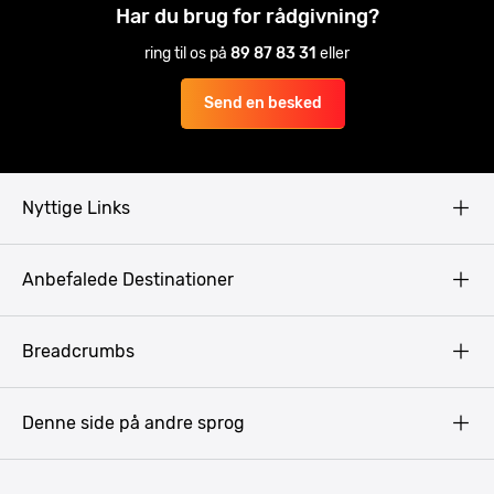
Har du brug for rådgivning?
ring til os på
89 87 83 31
eller
Send en besked
Nyttige Links
Copyright
Anbefalede Destinationer
Fortrolighedspolitik
Vilkår
Budapest
Breadcrumbs
Pissup Blog
Bukarest
Prag
Denne side på andre sprog
Gdansk
Krakow