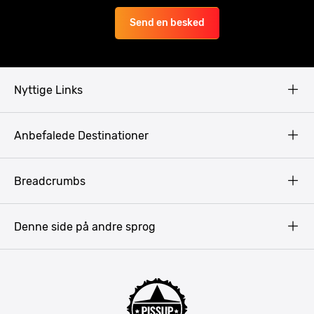
Send en besked
Nyttige Links
Copyright
Anbefalede Destinationer
Fortrolighedspolitik
Vilkår
Budapest
Breadcrumbs
Pissup Blog
Bukarest
Prag
Denne side på andre sprog
Gdansk
Krakow
Warszawa
Bratislava