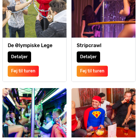
De Ølympiske Lege
Stripcrawl
Detaljer
Detaljer
Føj til turen
Føj til turen