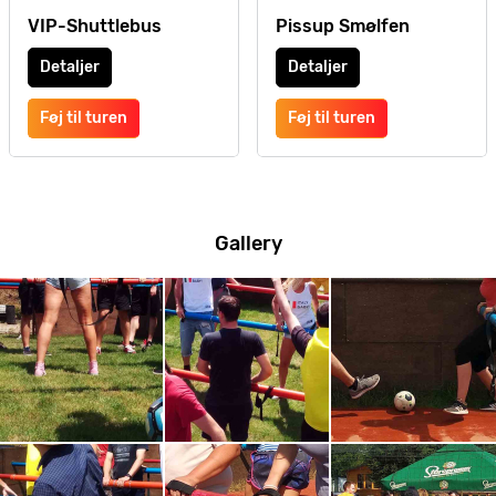
VIP-Shuttlebus
Pissup Smølfen
Detaljer
Detaljer
Føj til turen
Føj til turen
Gallery